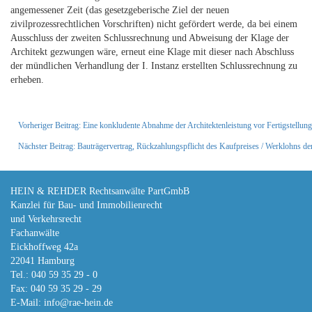
angemessener Zeit (das gesetzgeberische Ziel der neuen
zivilprozessrechtlichen Vorschriften) nicht gefördert werde, da bei einem
Ausschluss der zweiten Schlussrechnung und Abweisung der Klage der
Architekt gezwungen wäre, erneut eine Klage mit dieser nach Abschluss
der mündlichen Verhandlung der I. Instanz erstellten Schlussrechnung zu
erheben.
Vorheriger Beitrag: Eine konkludente Abnahme der Architektenleistung vor Fertigstellung
Nächster Beitrag: Bauträgervertrag, Rückzahlungspflicht des Kaufpreises / Werklohns d
HEIN & REHDER Rechtsanwälte PartGmbB
Kanzlei für Bau- und Immobilienrecht
und Verkehrsrecht
Fachanwälte
Eickhoffweg 42a
22041 Hamburg
Tel.: 040 59 35 29 - 0
Fax: 040 59 35 29 - 29
E-Mail:
info@rae-hein.de