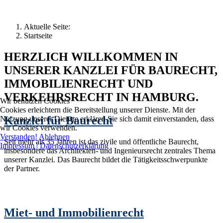
Aktuelle Seite:
Startseite
HERZLICH WILLKOMMEN IN
UNSERER KANZLEI FÜR BAURECHT,
IMMOBILIENRECHT UND
VERKEHRSRECHT IN HAMBURG.
Wir benutzen Cookies
Cookies erleichtern die Bereitstellung unserer Dienste. Mit der
Kanzlei für Baurecht
Nutzung unserer Dienste erklären Sie sich damit einverstanden, dass
wir Cookies verwenden.
Verstanden!
Ablehnen
Seit mehr als 35 Jahren ist das zivile und öffentliche Baurecht,
Impressum | Datenschutzerklärung
insbesondere das Architekten- und Ingenieursrecht zentrales Thema
unserer Kanzlei. Das Baurecht bildet die Tätigkeitsschwerpunkte
der Partner.
Miet- und Immobilienrecht