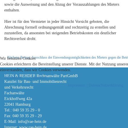
sowie die Ausweisung und den Abzug der Vorauszahlungen des Mieters
enthalten.
Hier ist für den Vermieter in jeder Hinsicht Vorsicht geboten, die
Abrechnung formell ordnungsgemäß und rechtzeitig zu erstellen und
zuzustellen, da ansonsten bei steigenden Betriebskosten ein deutlicher
Rechtsverlust droht.
Nächster Beitrag: Ausschluss der Einwendungsmöglichkeiten des Mieters gegen die Bet
Wir benutzen Cookies
Cookies erleichtern die Bereitstellung unserer Dienste. Mit der Nutzung unsere
einverstanden, dass wir Cookies verwenden.
HEIN & REHDER Rechtsanwälte PartGmbB
Verstanden!
Ablehnen
Kanzlei für Bau- und Immobilienrecht
Impressum | Datenschutzerklärung
und Verkehrsrecht
Fachanwälte
Eickhoffweg 42a
22041 Hamburg
Tel.: 040 59 35 29 - 0
Fax: 040 59 35 29 - 29
E-Mail:
info@rae-hein.de
Internet: www.rae-hein.de