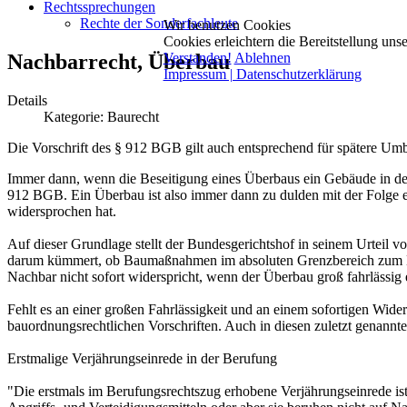
Rechtssprechungen
Rechte der Sonderfachleute
Wir benutzen Cookies
Cookies erleichtern die Bereitstellung un
Nachbarrecht, Überbau
Verstanden!
Ablehnen
Impressum | Datenschutzerklärung
Details
Kategorie:
Baurecht
Die Vorschrift des § 912 BGB gilt auch entsprechend für spätere Umba
Immer dann, wenn die Beseitigung eines Überbaus ein Gebäude in d
912 BGB. Ein Überbau ist also immer dann zu dulden mit der Folge e
widersprochen hat.
Auf dieser Grundlage stellt der Bundesgerichtshof in seinem Urteil 
darum kümmert, ob Baumaßnahmen im absoluten Grenzbereich zum Nac
Nachbar nicht sofort widerspricht, wenn der Überbau groß fahrlässig er
Fehlt es an einer großen Fahrlässigkeit und an einem sofortigen Wid
bauordnungsrechtlichen Vorschriften. Auch in diesen zuletzt genann
Erstmalige Verjährungseinrede in der Berufung
"Die erstmals im Berufungsrechtszug erhobene Verjährungseinrede is