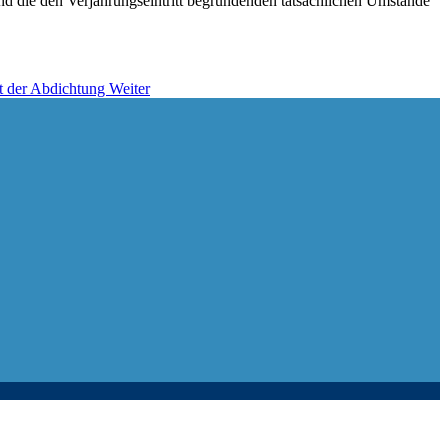
und die den Verjährungseintritt begründenden tatsächlichen Umstände
it der Abdichtung
Weiter