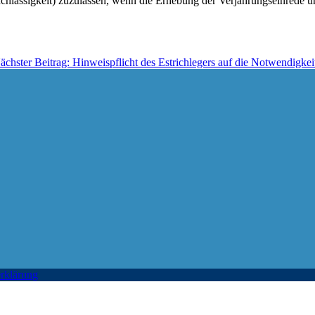
Nachlässigkeit) zuzulassen, wenn die Erhebung der Verjährungseinrede 
ächster Beitrag: Hinweispflicht des Estrichlegers auf die Notwendigke
rklärung