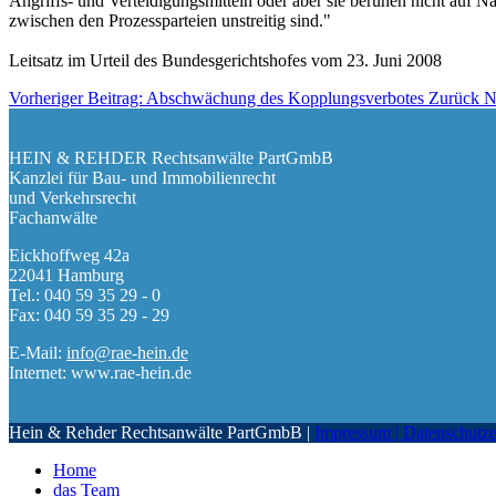
Angriffs- und Verteidigungsmitteln oder aber sie beruhen nicht auf 
zwischen den Prozessparteien unstreitig sind."
Leitsatz im Urteil des Bundesgerichtshofes vom 23. Juni 2008
Vorheriger Beitrag: Abschwächung des Kopplungsverbotes
Zurück
N
HEIN & REHDER Rechtsanwälte PartGmbB
Kanzlei für Bau- und Immobilienrecht
und Verkehrsrecht
Fachanwälte
Eickhoffweg 42a
22041 Hamburg
Tel.: 040 59 35 29 - 0
Fax: 040 59 35 29 - 29
E-Mail:
info@rae-hein.de
Internet: www.rae-hein.de
Hein & Rehder Rechtsanwälte PartGmbB |
Impressum | Datenschutze
Home
das Team