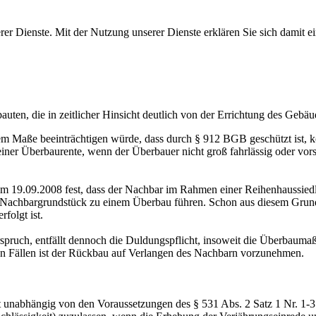
serer Dienste. Mit der Nutzung unserer Dienste erklären Sie sich damit 
uten, die in zeitlicher Hinsicht deutlich von der Errichtung des Gebäud
em Maße beeinträchtigen würde, dass durch § 912 BGB geschützt ist, 
iner Überbaurente, wenn der Überbauer nicht groß fahrlässig oder vor
vom 19.09.2008 fest, dass der Nachbar im Rahmen einer Reihenhaussiedl
hbargrundstück zu einem Überbau führen. Schon aus diesem Grunde is
folgt ist.
erspruch, entfällt dennoch die Duldungspflicht, insoweit die Überbau
ten Fällen ist der Rückbau auf Verlangen des Nachbarn vorzunehmen.
t unabhängig von den Voraussetzungen des § 531 Abs. 2 Satz 1 Nr. 1-